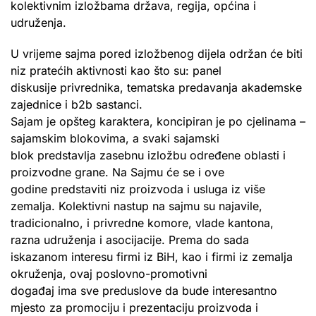
kolektivnim izložbama država, regija, općina i
udruženja.
U vrijeme sajma pored izložbenog dijela održan će biti
niz pratećih aktivnosti kao što su: panel
diskusije privrednika, tematska predavanja akademske
zajednice i b2b sastanci.
Sajam je opšteg karaktera, koncipiran je po cjelinama –
sajamskim blokovima, a svaki sajamski
blok predstavlja zasebnu izložbu određene oblasti i
proizvodne grane. Na Sajmu će se i ove
godine predstaviti niz proizvoda i usluga iz više
zemalja. Kolektivni nastup na sajmu su najavile,
tradicionalno, i privredne komore, vlade kantona,
razna udruženja i asocijacije. Prema do sada
iskazanom interesu firmi iz BiH, kao i firmi iz zemalja
okruženja, ovaj poslovno-promotivni
događaj ima sve preduslove da bude interesantno
mjesto za promociju i prezentaciju proizvoda i