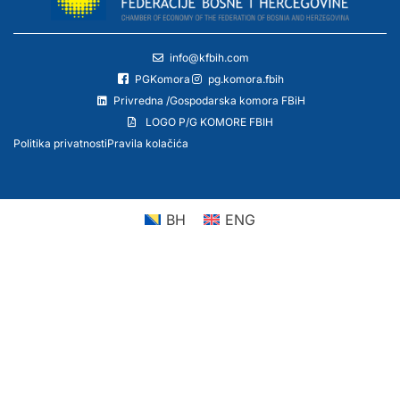
info@kfbih.com
PGKomora
pg.komora.fbih
Privredna /Gospodarska komora FBiH
LOGO P/G KOMORE FBIH
Politika privatnosti
Pravila kolačića
BH
ENG