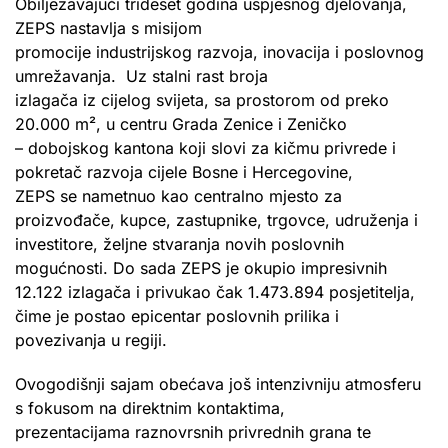
Obilježavajući trideset godina uspješnog djelovanja,
ZEPS nastavlja s misijom
promocije industrijskog razvoja, inovacija i poslovnog
umrežavanja. Uz stalni rast broja
izlagača iz cijelog svijeta, sa prostorom od preko
20.000 m², u centru Grada Zenice i Zeničko
– dobojskog kantona koji slovi za kičmu privrede i
pokretač razvoja cijele Bosne i Hercegovine,
ZEPS se nametnuo kao centralno mjesto za
proizvođače, kupce, zastupnike, trgovce, udruženja i
investitore, željne stvaranja novih poslovnih
mogućnosti. Do sada ZEPS je okupio impresivnih
12.122 izlagača i privukao čak 1.473.894 posjetitelja,
čime je postao epicentar poslovnih prilika i
povezivanja u regiji.
Ovogodišnji sajam obećava još intenzivniju atmosferu
s fokusom na direktnim kontaktima,
prezentacijama raznovrsnih privrednih grana te