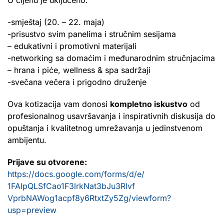
-smještaj (20. – 22. maja)
-prisustvo svim panelima i stručnim sesijama
– edukativni i promotivni materijali
-networking sa domaćim i međunarodnim stručnjacima
– hrana i piće, wellness & spa sadržaji
-svečana večera i prigodno druženje
Ova kotizacija vam donosi
kompletno iskustvo
od
profesionalnog usavršavanja i inspirativnih diskusija do
opuštanja i kvalitetnog umrežavanja u jedinstvenom
ambijentu.
Prijave su otvorene:
https://docs.google.com/
forms/d/e/
1FAIpQLSfCao1F3lrkNat3bJu3Rlvf
VprbNAWog1acpf8y6RtxtZy5Zg/
viewform?
usp=preview