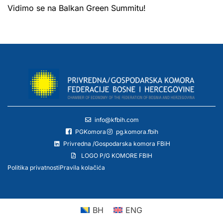
Vidimo se na Balkan Green Summitu!
info@kfbih.com
PGKomora
pg.komora.fbih
Privredna /Gospodarska komora FBiH
LOGO P/G KOMORE FBIH
Politika privatnosti
Pravila kolačića
BH
ENG