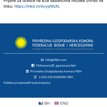
Prijave za učešće na B2B sastancima možete izvršiti na
linku:
https://lnkd.in/dvyqNtzN
.
info@kfbih.com
PGKomora
pg.komora.fbih
Privredna /Gospodarska komora FBiH
LOGO P/G KOMORE FBIH
Politika privatnosti
Pravila kolačića
BH
ENG