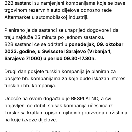
B2B sastanci su namjenjeni kompanijama koje se bave
trgovinom rezervnih auto dijelova odnosno rade
Aftermarket u automobilskoj industriji.
Planirano je da sastanci se unaprijed dogovore i da
traju najduže 25 minuta po jednom sastanku.
B2B sastanci će se održati u
ponedeljak, 09. oktobar
2023. godine, u
Swissotel Sarajevo (Vrbanja 1,
Sarajevo 71000) u period 09.30-17.30h.
Drugi dan posjete turskih kompanija je planiran za
posjete bh. kompanijama za koje bude iskazan interes
turskih i bh. kompanija.
Učešće na ovom događaju je BESPLATNO, a svi
prijavljeni će dobiti spisak kompanija učesnica iz
Turske sa kratkim opisom njihovih proizvoda i tržištima
na koje izvoze dijelove.