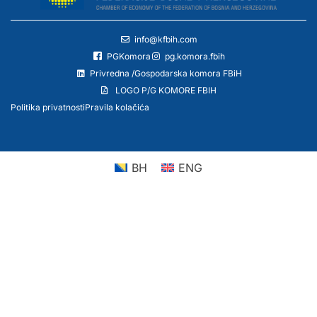
info@kfbih.com
PGKomora
pg.komora.fbih
Privredna /Gospodarska komora FBiH
LOGO P/G KOMORE FBIH
Politika privatnosti
Pravila kolačića
BH
ENG