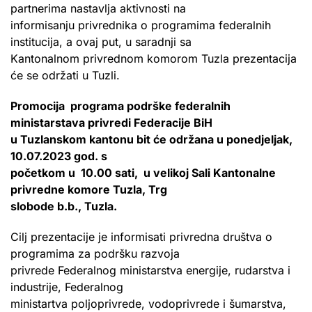
partnerima nastavlja aktivnosti na
informisanju privrednika o programima federalnih
institucija, a ovaj put, u saradnji sa
Kantonalnom privrednom komorom Tuzla prezentacija
će se održati u Tuzli.
Promocija programa podrške federalnih
ministarstava privredi Federacije BiH
u Tuzlanskom kantonu bit će održana u ponedjeljak,
10.07.2023 god. s
početkom u 10.00 sati, u velikoj Sali Kantonalne
privredne komore Tuzla, Trg
slobode b.b., Tuzla.
Cilj prezentacije je informisati privredna društva o
programima za podršku razvoja
privrede Federalnog ministarstva energije, rudarstva i
industrije, Federalnog
ministartva poljoprivrede, vodoprivrede i šumarstva,