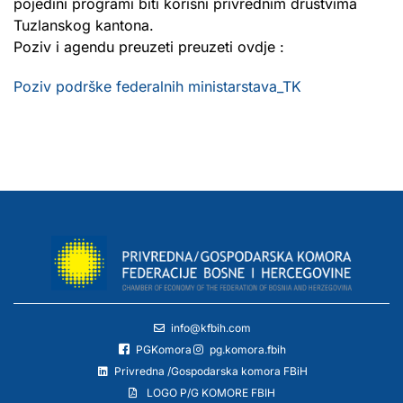
pojedini programi biti korisni privrednim društvima
Tuzlanskog kantona.
Poziv i agendu preuzeti preuzeti ovdje :
Poziv podrške federalnih ministarstava_TK
info@kfbih.com
PGKomora
pg.komora.fbih
Privredna /Gospodarska komora FBiH
LOGO P/G KOMORE FBIH