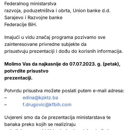
Federalnog ministarstva
razvoja, poduzetništva i obrta, Union banke d.d.
Sarajevo i Razvojne banke
Federacije BiH.
Imajući u vidu značaj programa pozivamo sve
zainteresovane privredne subjekte da
prisustvuju prezentaciji i dođu do korisnih informacija.
Molimo Vas da najkasnije do 07.07.2023. g. (petak),
potvrdite prisustvo
prezentaciji.
Potvrdu prisustva možete poslati putem e-mail adresa:
–
edina@kpktz.ba
–
f.drugovic@kfbih.com
Uvjereni smo da će prezentacija ministarstava te
banaka preko kojih se realiziraju