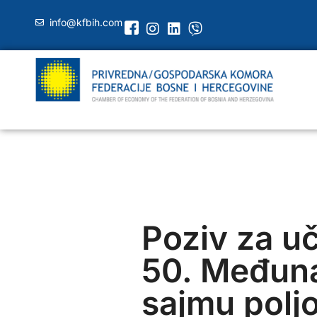
info@kfbih.com
Poziv za u
50. Međun
sajmu poljo