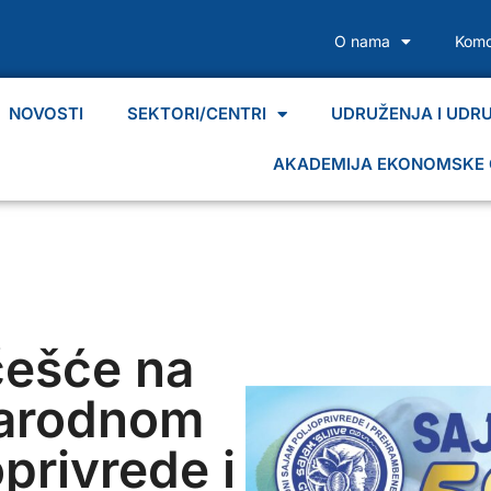
O nama
Komo
NOVOSTI
SEKTORI/CENTRI
UDRUŽENJA I UDR
AKADEMIJA EKONOMSKE 
češće na
arodnom
privrede i