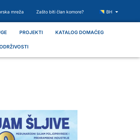
rska mreža
Zašto biti član komore?
BH
UGE
PROJEKTI
KATALOG DOMAĆEG
ODRŽIVOSTI