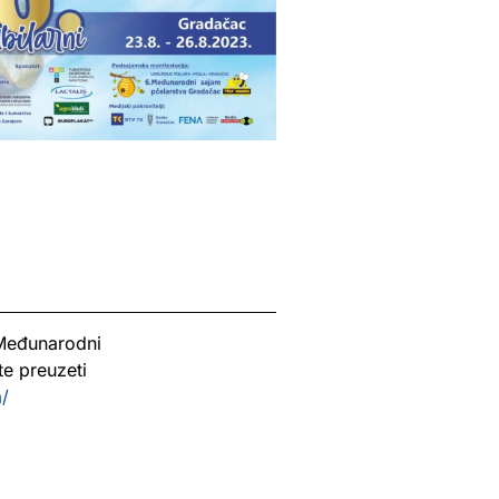
 Međunarodni
e preuzeti
a/