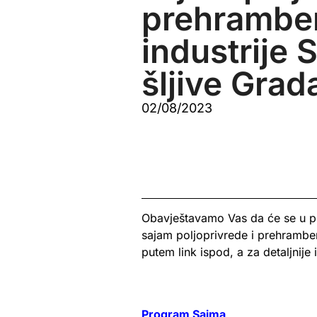
prehrambe
industrije 
šljive Gra
02/08/2023
Obavještavamo Vas da će se u pe
sajam poljoprivrede i prehrambe
putem link ispod, a za detaljnije
Program Sajma