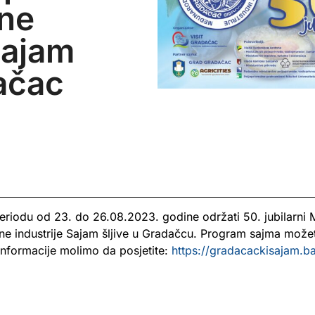
ne
Sajam
dačac
riodu od 23. do 26.08.2023. godine održati 50. jubilarni
ne industrije Sajam šljive u Gradačcu. Program sajma možet
 informacije molimo da posjetite:
https://gradacackisajam.b