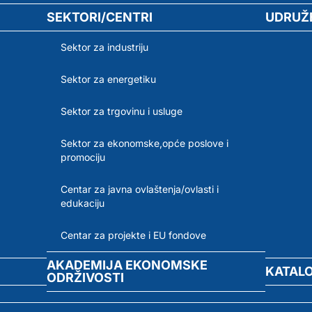
SEKTORI/CENTRI
UDRUŽ
Sektor za industriju
Sektor za energetiku
Sektor za trgovinu i usluge
Sektor za ekonomske,opće poslove i
promociju
Centar za javna ovlaštenja/ovlasti i
edukaciju
Centar za projekte i EU fondove
AKADEMIJA EKONOMSKE
KATAL
ODRŽIVOSTI