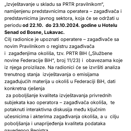
„Izvještavanje u skladu sa PRTR pravilnikom“,
namijenjenu predstavnicima operatera – zagađivača i
predstavnicima javnog sektora, koja će se održati u
periodu
od 22.10. do 23.10.2024. godine u Hotelu
Senad od Bosne, Lukavac.
Cilj radionice je upoznati operatere – zagađivače sa
novim Pravilnikom o registru zagađivača
i zagađenjima okoliša, tzv. PRTR BIH („Službene
novine Federacije BiH“, broj 11/23) i obavezama koje
iz njega proizilaze. Na radionici će se izvršiti analiza
trenutnog stanja izvještavanja o emisijama
zagađujućih materija u okoliš u Federaciji BiH, dati
konkretna rješenja
za poboljšanje kvaliteta izvještavanja privrednih
subjekata kao operatora – zagađivača okoliša, te
potaknuti interaktivna diskusija među ključnim
učesnicima i akterima zagađivanja okoliša, a u cilju
poboljšanja i unaprijeđenja kvaliteta podataka
navedenog Registra.