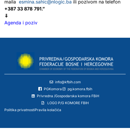
maila
esmina.sahic@nlogic.ba
ili pozivom na telefon
+387 33 878
791.”
⇓
Agenda i poziv
info@kfbih.com
PGKomora
pg.komora.fbih
Privredna /Gospodarska komora FBiH
LOGO P/G KOMORE FBIH
Politika privatnosti
Pravila kolačića