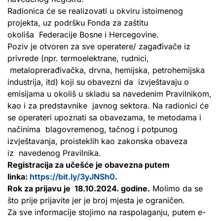
Radionica će se realizovati u okviru istoimenog
projekta, uz podršku Fonda za zaštitu
okoliša Federacije Bosne i Hercegovine.
Poziv je otvoren za sve operatere/ zagađivače iz
privrede (npr. termoelektrane, rudnici,
metaloprerađivačka, drvna, hemijska, petrohemijska
industrija, itd) koji su obavezni da izvještavaju o
emisijama u okoliš u skladu sa navedenim Pravilnikom,
kao i za predstavnike javnog sektora. Na radionici će
se operateri upoznati sa obavezama, te metodama i
načinima blagovremenog, tačnog i potpunog
izvještavanja, proisteklih kao zakonska obaveza
iz navedenog Pravilnika.
Registracija za učešće je obavezna putem
linka:
https://bit.ly/3yJNSh0
.
Rok za prijavu je 18.10.2024. godine.
Molimo da se
što prije prijavite jer je broj mjesta je ograničen.
Za sve informacije stojimo na raspolaganju, putem e-