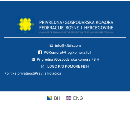
info@kfbih.com
PGKomora
pg.komora.fbih
Privredna /Gospodarska komora FBiH
LOGO P/G KOMORE FBIH
Politika privatnosti
Pravila kolačića
BH
ENG