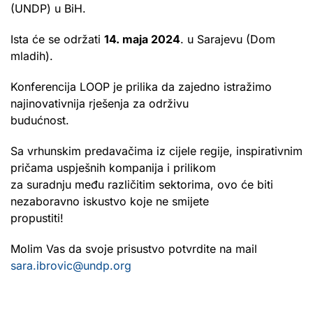
(UNDP) u BiH.
Ista će se održati
14. maja 2024
. u Sarajevu (Dom
mladih).
Konferencija LOOP je prilika da zajedno istražimo
najinovativnija rješenja za održivu
budućnost.
Sa vrhunskim predavačima iz cijele regije, inspirativnim
pričama uspješnih kompanija i prilikom
za suradnju među različitim sektorima, ovo će biti
nezaboravno iskustvo koje ne smijete
propustiti!
Molim Vas da svoje prisustvo potvrdite na mail
sara.ibrovic@undp.org