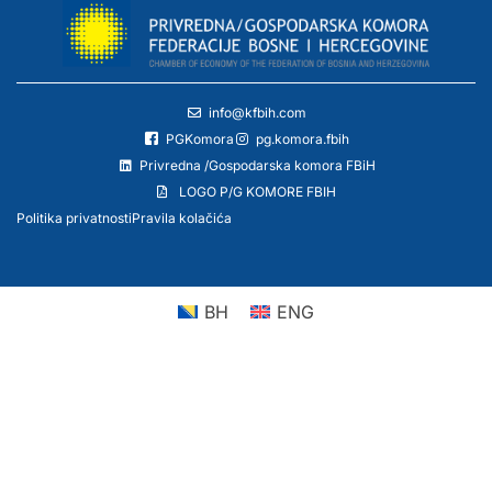
info@kfbih.com
PGKomora
pg.komora.fbih
Privredna /Gospodarska komora FBiH
LOGO P/G KOMORE FBIH
Politika privatnosti
Pravila kolačića
BH
ENG