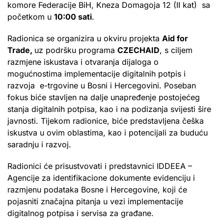
komore Federacije BiH, Kneza Domagoja 12 (II kat) sa
početkom u
10:00 sati
.
Radionica se organizira u okviru projekta
Aid for
Trade,
uz podršku programa
CZECHAID
, s ciljem
razmjene iskustava i otvaranja dijaloga o
mogućnostima implementacije digitalnih potpis i
razvoja e-trgovine u Bosni i Hercegovini. Poseban
fokus bi
će stavljen
na dalje unapređenje postojećeg
stanja digitalnih potpisa, kao i na podizanja svijesti šire
javnosti. Tijekom radionice, biće predstavljena češka
iskustva u ovim oblastima, kao i potencijali za buduću
saradnju i razvoj.
Radionici će prisustvovati i predstavnici IDDEEA –
Agencije za identifikacione dokumente evidenciju i
razmjenu podataka Bosne i Hercegovine, koji će
pojasniti značajna pitanja u vezi implementacije
digitalnog potpisa i servisa za građane.