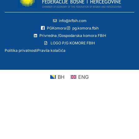
info@kfbih.com
PGKomora
pg.komora.fbih
Privredna /Gospodarska komora FBiH
LOGO P/G KOMORE FBIH
Politika privatnosti
Pravila kolačića
BH
ENG