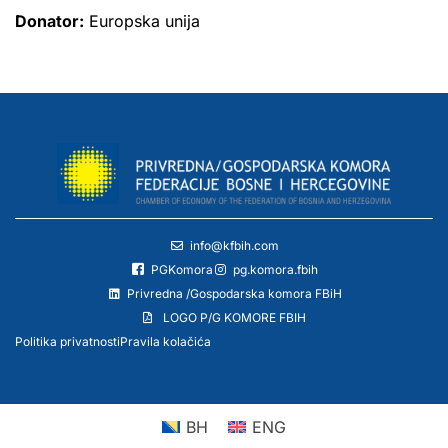
Donator:
Europska unija
info@kfbih.com
PGKomora
pg.komora.fbih
Privredna /Gospodarska komora FBiH
LOGO P/G KOMORE FBIH
Politika privatnosti
Pravila kolačića
BH
ENG