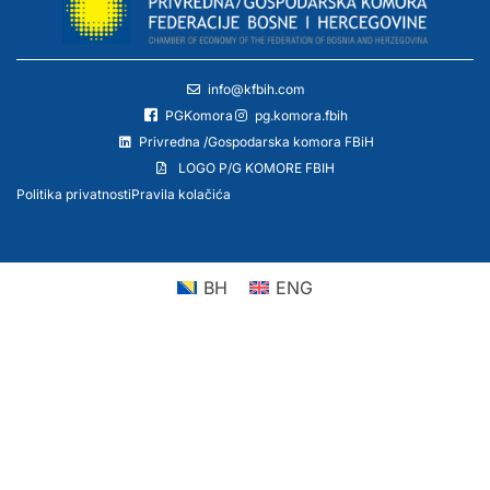
info@kfbih.com
PGKomora
pg.komora.fbih
Privredna /Gospodarska komora FBiH
LOGO P/G KOMORE FBIH
Politika privatnosti
Pravila kolačića
BH
ENG