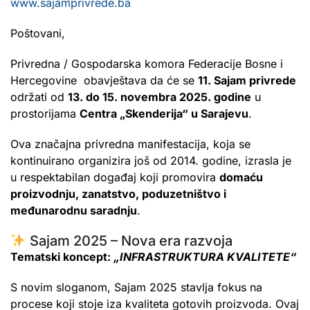
www.sajamprivrede.ba
Poštovani,
Privredna / Gospodarska komora Federacije Bosne i
Hercegovine obavještava da će se
11. Sajam privrede
održati od
13. do 15. novembra 2025. godine
u
prostorijama
Centra „Skenderija“ u Sarajevu
.
Ova značajna privredna manifestacija, koja se
kontinuirano organizira još od 2014. godine, izrasla je
u respektabilan događaj koji promovira
domaću
proizvodnju, zanatstvo, poduzetništvo i
međunarodnu saradnju
.
Sajam 2025 – Nova era razvoja
Tematski koncept:
„INFRASTRUKTURA KVALITETE“
S novim sloganom, Sajam 2025 stavlja fokus na
procese koji stoje iza kvaliteta gotovih proizvoda. Ovaj