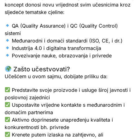
koncept donosi novu vrijednost svim učesnicima kroz
sljedeće tematske cjeline:
QA (Quality Assurance) i QC (Quality Control)
sistemi
Međunarodni i domaći standardi (ISO, CE, i dr.)
Industrija 4.0 i digitalna transformacija
Povezivanje nauke, obrazovanja i privrede
Zašto učestvovati?
Učešćem u ovom sajmu, dobijate priliku da:
Predstavite svoje proizvode i usluge široj javnosti i
poslovnoj zajednici
Uspostavite vrijedne kontakte s međunarodnim i
domaćim partnerima
Aktivno doprinesete unapređenju kvaliteta i
konkurentnosti bh. privrede
Krenete putem izlaska na zahtjevno, ali