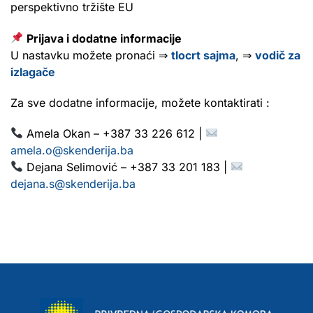
perspektivno tržište EU
Prijava i dodatne informacije
U nastavku možete pronaći ⇒
tlocrt sajma
, ⇒
vodič za
izlagače
Za sve dodatne informacije, možete kontaktirati :
Amela Okan – +387 33 226 612 |
amela.o@skenderija.ba
Dejana Selimović – +387 33 201 183 |
dejana.s@skenderija.ba