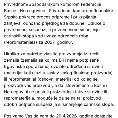
Privrednom/Gospodarskom komorom Federacije
Bosne i Hercegovine i Privrednom komorom Republike
Srpske pokreće proces pripreme i prikupljanja
zahtjeva, odnosno prijedloga za dopune „Odluke o
privremenoj suspenziji i privremenom smanjenju
carinskih stopa kod uvoza određenih roba
(repromaterijala) za 2027. godinu“.
Ukoliko za potrebe vlastite proizvodnje iz trećih
zemalja (zemalja sa kojima BiH nema potpisane
trgovinske sporazume) uvozite određenu sirovinu
(materijal koji ulazi u sastav vašeg finalnog proizvoda)
ili repromaterijal (osnovni materijal od kojeg se
proizvodi vaš proizvod), a da istovremeno u Bosni i
Hercegovini ne postoji proizvodnja takve sirovine ili
repromaterijala, moguće je da se na taj proizvod
odobri potpuna suspenzija ili smanjenje carinske stope.
Pozivamo Vas da nam do 20.4.2026. godine dostavite