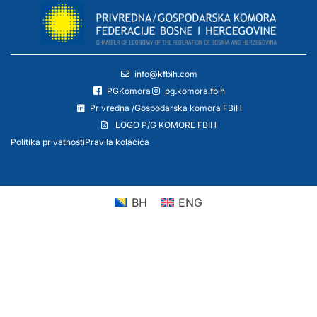
info@kfbih.com
PGKomora
pg.komora.fbih
Privredna /Gospodarska komora FBiH
LOGO P/G KOMORE FBIH
Politika privatnosti
Pravila kolačića
BH
ENG