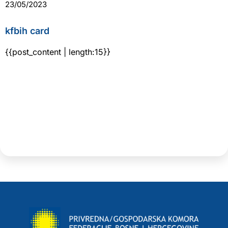
23/05/2023
kfbih card
{{post_content | length:15}}