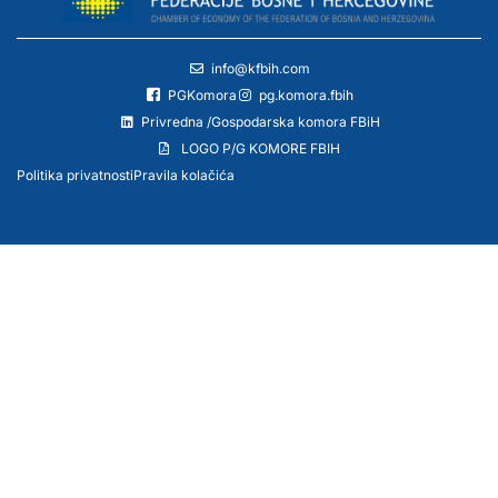
info@kfbih.com
PGKomora
pg.komora.fbih
Privredna /Gospodarska komora FBiH
LOGO P/G KOMORE FBIH
Politika privatnosti
Pravila kolačića