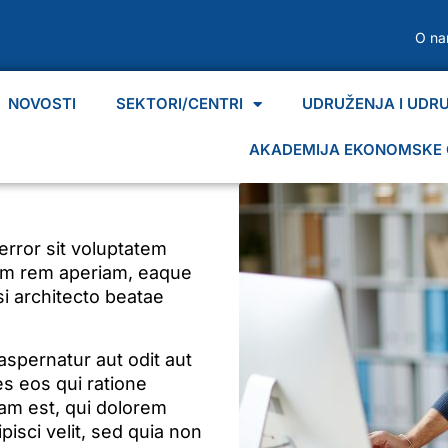
O n
NOVOSTI
SEKTORI/CENTRI
UDRUŽENJA I UDR
AKADEMIJA EKONOMSKE 
error sit voluptatem
am rem aperiam, eaque
si architecto beatae
spernatur aut odit aut
s eos qui ratione
am est, qui dolorem
pisci velit, sed quia non