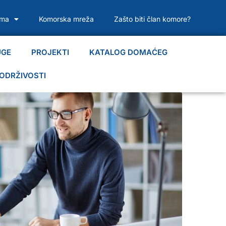
ama
Komorska mreža
Zašto biti član komore?
UGE
PROJEKTI
KATALOG DOMAĆEG
ODRŽIVOSTI