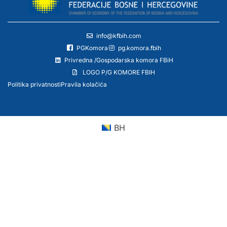
info@kfbih.com
PGKomora
pg.komora.fbih
Privredna /Gospodarska komora FBiH
LOGO P/G KOMORE FBIH
Politika privatnosti
Pravila kolačića
BH