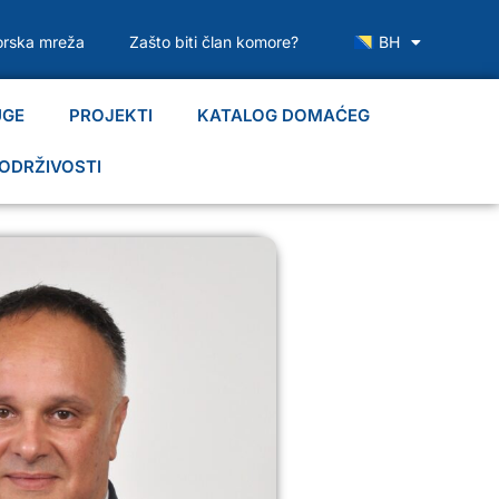
rska mreža
Zašto biti član komore?
BH
UGE
PROJEKTI
KATALOG DOMAĆEG
ODRŽIVOSTI