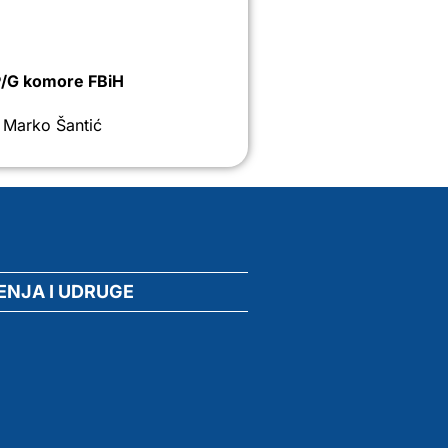
P/G komore FBiH
. Marko Šantić
ENJA I UDRUGE