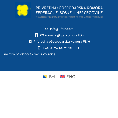
info@kfbih.com
PGKomora
pg.komora.fbih
Privredna /Gospodarska komora FBiH
LOGO P/G KOMORE FBIH
Politika privatnosti
Pravila kolačića
BH
ENG