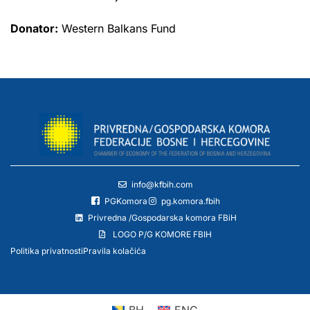
Donator:
Western Balkans Fund
info@kfbih.com
PGKomora
pg.komora.fbih
Privredna /Gospodarska komora FBiH
LOGO P/G KOMORE FBIH
Politika privatnosti
Pravila kolačića
BH
ENG