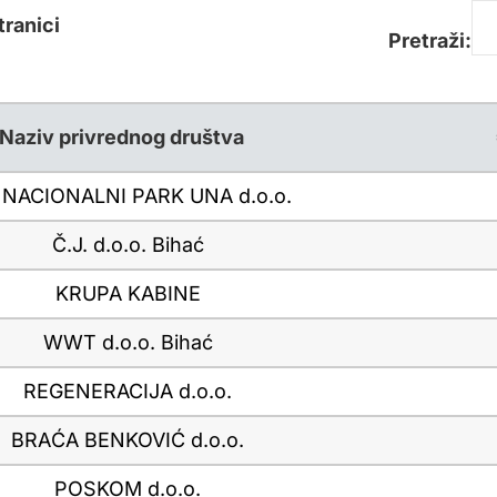
tranici
Pretraži:
Naziv privrednog društva
. NACIONALNI PARK UNA d.o.o.
Č.J. d.o.o. Bihać
KRUPA KABINE
WWT d.o.o. Bihać
REGENERACIJA d.o.o.
BRAĆA BENKOVIĆ d.o.o.
POSKOM d.o.o.