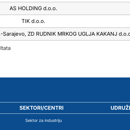
AS HOLDING d.o.o.
TIK d.o.o.
.d.-Sarajevo, ZD RUDNIK MRKOG UGLJA KAKANJ d.o.o
ltata
SEKTORI/CENTRI
UDRUŽ
Sektor za industriju