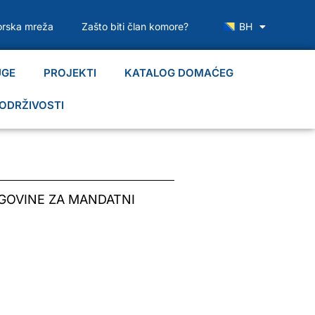
rska mreža
Zašto biti član komore?
BH
UGE
PROJEKTI
KATALOG DOMAĆEG
ODRŽIVOSTI
GOVINE ZA MANDATNI