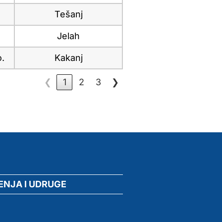
Tešanj
Jelah
.
Kakanj
❮
1
2
3
❯
ENJA I UDRUGE