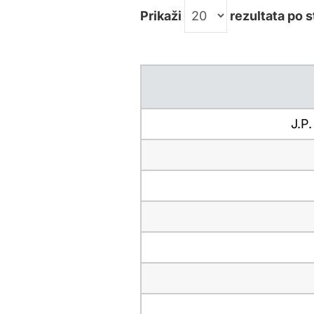
Prikaži
rezultata po s
J.P