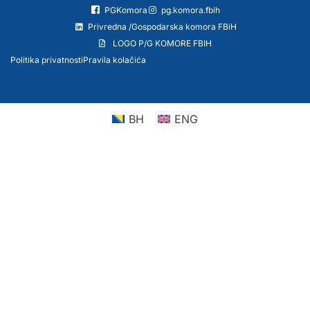
PGKomora
pg.komora.fbih
Privredna /Gospodarska komora FBiH
LOGO P/G KOMORE FBIH
Politika privatnosti
Pravila kolačića
BH
ENG