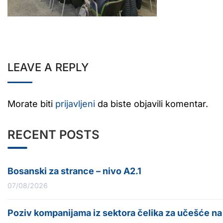
LEAVE A REPLY
Morate biti
prijavljeni
da biste objavili komentar.
RECENT POSTS
Bosanski za strance – nivo A2.1
07/08/2026
Poziv kompanijama iz sektora čelika za učešće n