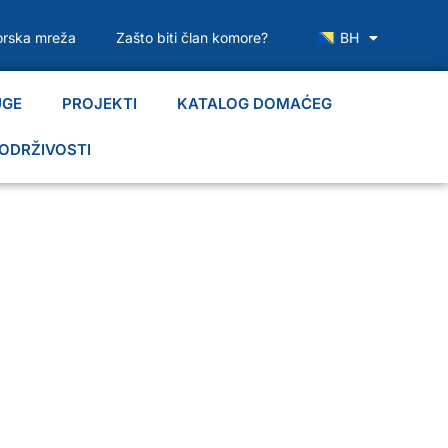
rska mreža
Zašto biti član komore?
BH
UGE
PROJEKTI
KATALOG DOMAĆEG
ODRŽIVOSTI