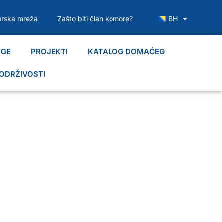
rska mreža
Zašto biti član komore?
BH
UGE
PROJEKTI
KATALOG DOMAĆEG
ODRŽIVOSTI