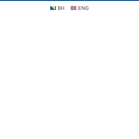
BH
ENG