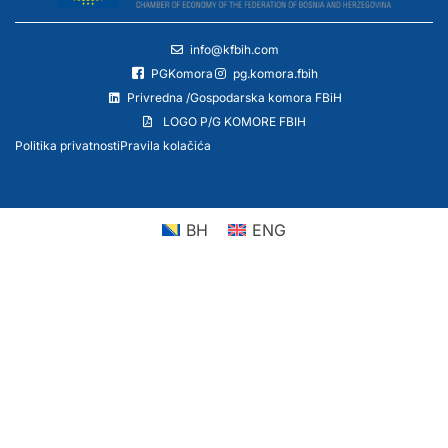
info@kfbih.com
PGKomora
pg.komora.fbih
Privredna /Gospodarska komora FBiH
LOGO P/G KOMORE FBIH
Politika privatnosti
Pravila kolačića
BH
ENG