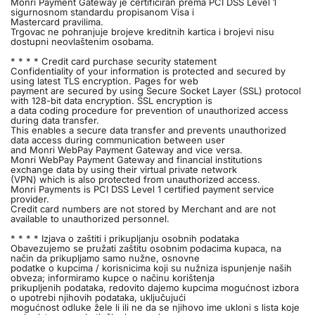
Monri Payment Gateway je certificiran prema PCI DSS Level 1
sigurnosnom standardu propisanom Visa i
Mastercard pravilima.
Trgovac ne pohranjuje brojeve kreditnih kartica i brojevi nisu
dostupni neovlaštenim osobama.
* * * * Credit card purchase security statement
Confidentiality of your information is protected and secured by
using latest TLS encryption. Pages for web
payment are secured by using Secure Socket Layer (SSL) protocol
with 128-bit data encryption. SSL encryption is
a data coding procedure for prevention of unauthorized access
during data transfer.
This enables a secure data transfer and prevents unauthorized
data access during communication between user
and Monri WebPay Payment Gateway and vice versa.
Monri WebPay Payment Gateway and financial institutions
exchange data by using their virtual private network
(VPN) which is also protected from unauthorized access.
Monri Payments is PCI DSS Level 1 certified payment service
provider.
Credit card numbers are not stored by Merchant and are not
available to unauthorized personnel.
* * * * Izjava o zaštiti i prikupljanju osobnih podataka
Obavezujemo se pružati zaštitu osobnim podacima kupaca, na
način da prikupljamo samo nužne, osnovne
podatke o kupcima / korisnicima koji su nužniza ispunjenje naših
obveza; informiramo kupce o načinu korištenja
prikupljenih podataka, redovito dajemo kupcima mogućnost izbora
o upotrebi njihovih podataka, uključujući
mogućnost odluke žele li ili ne da se njihovo ime ukloni s lista koje