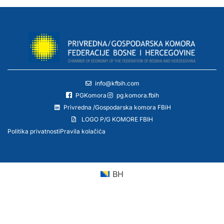
info@kfbih.com
PGKomora
pg.komora.fbih
Privredna /Gospodarska komora FBiH
LOGO P/G KOMORE FBIH
Politika privatnosti
Pravila kolačića
BH