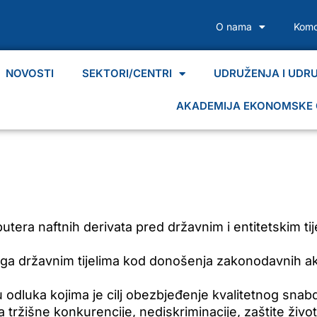
O nama
Komo
NOVOSTI
SEKTORI/CENTRI
UDRUŽENJA I UDR
AKADEMIJA EKONOMSKE 
butera naftnih derivata pred državnim i entitetskim ti
loga državnim tijelima kod donošenja zakonodavnih ak
odluka kojima je cilj obezbjeđenje kvalitetnog snabd
a tržišne konkurencije, nediskriminacije, zaštite živ