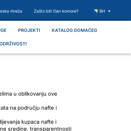
rska mreža
Zašto biti član komore?
BH
UGE
PROJEKTI
KATALOG DOMAĆEG
ODRŽIVOSTI
jelima u oblikovanju ove
ata na području nafte i
ijevanja kupaca nafte i
otne sredine, transparentnosti