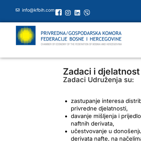
info@kfbih.com
Zadaci i djelatnost
Zadaci Udruženja su:
zastupanje interesa distri
privredne djelatnosti,
davanje mišljenja i prijed
naftnih derivata,
učestvovanje u donošenju 
derivata nafte, na načelim