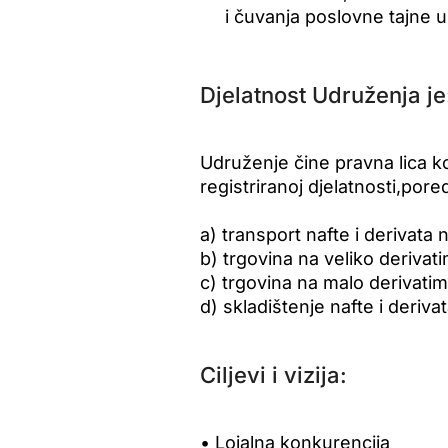
i čuvanja poslovne tajne uč
Djelatnost Udruženja je
Udruženje čine pravna lica ko
registriranoj djelatnosti,pored
a) transport nafte i derivata 
b) trgovina na veliko derivati
c) trgovina na malo derivatim
d) skladištenje nafte i derivat
Ciljevi i vizija:
• Lojalna konkurencija