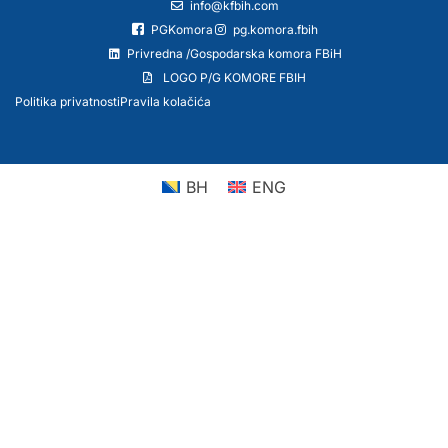
info@kfbih.com
PGKomora
pg.komora.fbih
Privredna /Gospodarska komora FBiH
LOGO P/G KOMORE FBIH
Politika privatnosti
Pravila kolačića
BH
ENG