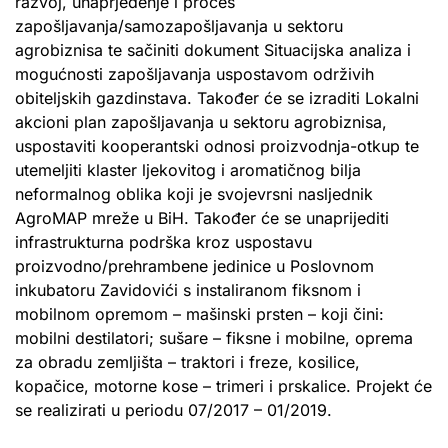
razvoj, unaprjeđenje i proces
zapošljavanja/samozapošljavanja u sektoru
agrobiznisa te sačiniti dokument Situacijska analiza i
mogućnosti zapošljavanja uspostavom održivih
obiteljskih gazdinstava. Također će se izraditi Lokalni
akcioni plan zapošljavanja u sektoru agrobiznisa,
uspostaviti kooperantski odnosi proizvodnja-otkup te
utemeljiti klaster ljekovitog i aromatičnog bilja
neformalnog oblika koji je svojevrsni nasljednik
AgroMAP mreže u BiH. Također će se unaprijediti
infrastrukturna podrška kroz uspostavu
proizvodno/prehrambene jedinice u Poslovnom
inkubatoru Zavidovići s instaliranom fiksnom i
mobilnom opremom – mašinski prsten – koji čini:
mobilni destilatori; sušare – fiksne i mobilne, oprema
za obradu zemljišta – traktori i freze, kosilice,
kopačice, motorne kose – trimeri i prskalice. Projekt će
se realizirati u periodu 07/2017 – 01/2019.