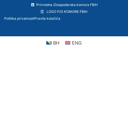
Privredna /Gospodarska komora FBiH
LOGO P/G KOMORE FBIH
Politika privatnosti
Pravila kolačića
BH
ENG