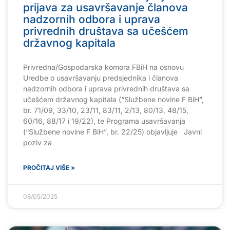
prijava za usavršavanje članova
nadzornih odbora i uprava
privrednih društava sa učešćem
državnog kapitala
Privredna/Gospodarska komora FBiH na osnovu
Uredbe o usavršavanju predsjednika i članova
nadzornih odbora i uprava privrednih društava sa
učešćem državnog kapitala (“Službene novine F BiH”,
br. 71/09, 33/10, 23/11, 83/11, 2/13, 80/13, 48/15,
60/16, 88/17 i 19/22), te Programa usavršavanja
(“Službene novine F BiH”, br. 22/25) objavljuje Javni
poziv za
PROČITAJ VIŠE »
08/05/2025