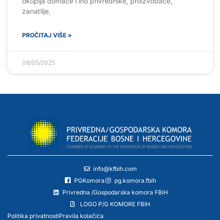
okuplja domaće i ino privrednike, proizvođače,
zanatlije,
PROČITAJ VIŠE »
08/05/2025
info@kfbih.com
PGKomora
pg.komora.fbih
Privredna /Gospodarska komora FBiH
LOGO P/G KOMORE FBIH
Politika privatnosti
Pravila kolačića