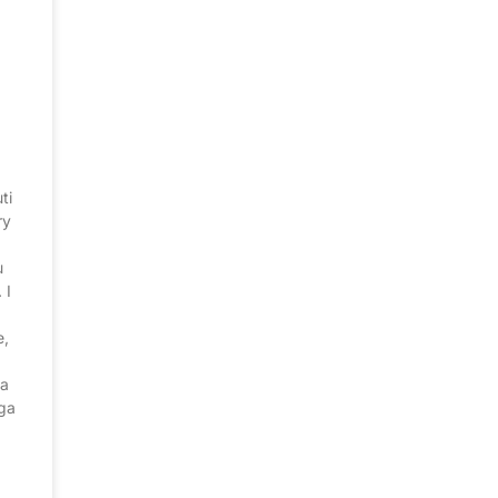
ti
ry
u
 I
e,
na
ega