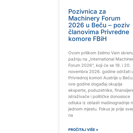
Pozivnica za
Machinery Forum
2026 u Beču – poziv
članovima Privredne
komore FBiH
Ovom prilikom želimo Vam skrenu
pažnju na „International Machine
Forum 2026“, koji će se 19. i 20.
novembra 2026. godine održati 
Privrednoj komori Austrije u Beču.
ove godine događaj okuplja
eksperte, poduzetnike, finansijer
istraživače i političke donosioce
odluka iz oblasti mašinogradnje 
jednom mjestu. Fokus je prije sv
na
PROČITAJ VIŠE »