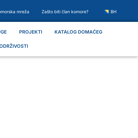
omorska mreža
Zašto biti član komore?
BH
UGE
PROJEKTI
KATALOG DOMAĆEG
ODRŽIVOSTI