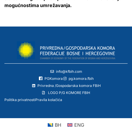
mogućnostima umrežavanja.
info@kfbih.com
PGKomora
pg.komora.fbih
Privredna /Gospodarska komora FBiH
LOGO P/G KOMORE FBIH
Politika privatnosti
Pravila kolačića
BH
ENG