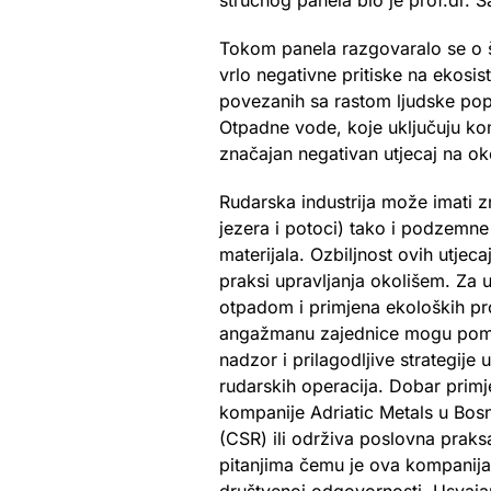
stručnog panela bio je prof.dr. 
Tokom panela razgovaralo se o ši
vrlo negativne pritiske na ekosist
povezanih sa rastom ljudske popu
Otpadne vode, koje uključuju ko
značajan negativan utjecaj na ok
Rudarska industrija može imati z
jezera i potoci) tako i podzemne
materijala. Ozbiljnost ovih utjeca
praksi upravljanja okolišem. Za 
otpadom i primjena ekoloških pro
angažmanu zajednice mogu pomoći
nadzor i prilagodljive strategije 
rudarskih operacija. Dobar primj
kompanije Adriatic Metals u Bosn
(CSR) ili održiva poslovna praks
pitanjima čemu je ova kompanija 