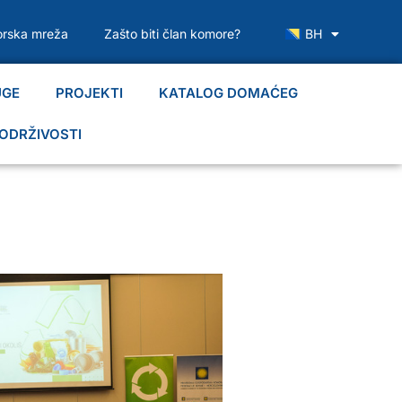
rska mreža
Zašto biti član komore?
BH
UGE
PROJEKTI
KATALOG DOMAĆEG
ODRŽIVOSTI