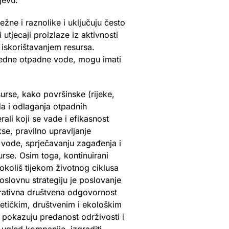
jevu.
žne i raznolike i uključuju često
utjecaji proizlaze iz aktivnosti
 iskorištavanjem resursa.
vredne otpadne vode, mogu imati
urse, kako površinske (rijeke,
da i odlaganja otpadnih
rali koji se vade i efikasnost
se, pravilno upravljanje
u vode, sprječavanju zagađenja i
se. Osim toga, kontinuirani
 okoliš tijekom životnog ciklusa
oslovnu strategiju je poslovanje
orativna društvena odgovornost
 etičkim, društvenim i ekološkim
 pokazuju predanost održivosti i