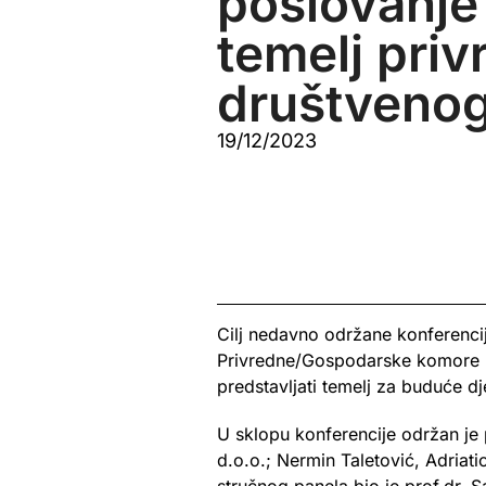
poslovanje
temelj priv
društvenog
19/12/2023
Cilj nedavno održane konferenci
Privredne/Gospodarske komore Fed
predstavljati temelj za buduće d
U sklopu konferencije održan je p
d.o.o.; Nermin Taletović, Adria