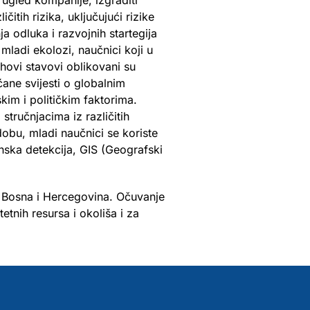
ugled kompanije, izgraditi
itih rizika, uključujući rizike
 odluka i razvojnih startegija
ladi ekolozi, naučnici koji u
ovi stavovi oblikovani su
ane svijesti o globalnim
m i političkim faktorima.
stručnjacima iz različitih
dobu, mladi naučnici se koriste
nska detekcija, GIS (Geografski
i Bosna i Hercegovina. Očuvanje
tnih resursa i okoliša i za