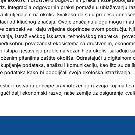
je ekološki i društveno odgovornih praksi može poboljšati 
idž. Integracija odgovornih praksi pomaže u ublažavanju različ
ili utjecajem na okoliš. Svakako da su u procesu donošenja
daci od ključnog značaja. Ovdje značajnu ulogu mogu imati m
perspektive i daju vrijedne doprinose ovom području. Njih
nja, istraživačkog iskustva, tehnološkog napretka i poveć
međusobnu povezanost ekosistema sa društvenim, ekonomski
pristupa rješavanju problema vezanih za okoliš, sarađuju sa 
oženim pitanjima zaštite okoliša. Odrastajući u digitalnom 
upljanje podataka, analizu i komunikaciju, kao što su dalji
je podataka kako bi poboljšali svoja ekološka istraživanja.
tići i ostvariti principe uravnoteženog razvoja kojima tež
ući dalji ekonomski razvoj naše zemlje uz osiguranje kvalite