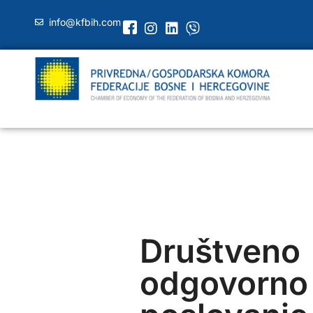
info@kfbih.com
Društveno
odgovorno