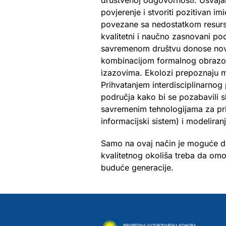
društvenoj odgovornosti. Usvajan
povjerenje i stvoriti pozitivan im
povezane sa nedostatkom resursa 
kvalitetni i naučno zasnovani po
savremenom društvu donose nove 
kombinacijom formalnog obrazova
izazovima. Ekolozi prepoznaju 
Prihvatanjem interdisciplinarnog 
područja kako bi se pozabavili sl
savremenim tehnologijama za prik
informacijski sistem) i modeliran
Samo na ovaj način je moguće dos
kvalitetnog okoliša treba da omog
buduće generacije.