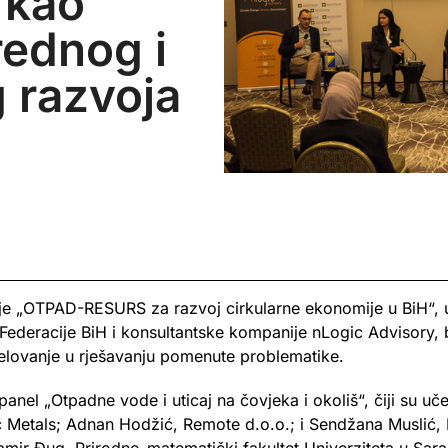
 kao
rednog i
 razvoja
je „OTPAD-RESURS za razvoj cirkularne ekonomije u BiH“, u
eracije BiH i konsultantske kompanije nLogic Advisory, bi
jelovanje u rješavanju pomenute problematike.
anel „Otpadne vode i uticaj na čovjeka i okoliš“, čiji su uče
tic Metals; Adnan Hodžić, Remote d.o.o.; i Sendžana Muslić