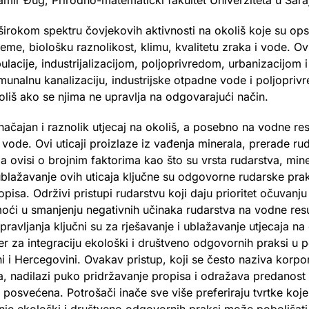
Samir Đug, Prirodno-matematički fakultet Univerziteta u Sara
rokom spektru čovjekovih aktivnosti na okoliš koje su opse
eme, biološku raznolikost, klimu, kvalitetu zraka i vode. Ovi 
lacije, industrijalizacijom, poljoprivredom, urbanizacijom i
munalnu kanalizaciju, industrijske otpadne vode i poljopri
oliš ako se njima ne upravlja na odgovarajući način.
načajan i raznolik utjecaj na okoliš, a posebno na vodne res
 vode. Ovi uticaji proizlaze iz vađenja minerala, prerade ru
ja ovisi o brojnim faktorima kao što su vrsta rudarstva, mine
ublažavanje ovih uticaja ključne su odgovorne rudarske prak
pisa. Održivi pristupi rudarstvu koji daju prioritet očuvanj
 u smanjenju negativnih učinaka rudarstva na vodne resur
upravljanja ključni su za rješavanje i ublažavanje utjecaja na
er za integraciju ekološki i društveno odgovornih praksi u p
i i Hercegovini. Ovakav pristup, koji se često naziva korp
a, nadilazi puko pridržavanje propisa i odražava predanost
posvećena. Potrošači inače sve više preferiraju tvrtke koje