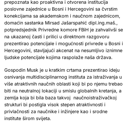
prepoznata kao proaktivna i otvorena institucija
poslovne zajednice u Bosni i Hercegovini sa čvrstim
konekcijama sa akademskom i naučnom zajednicom,
domaćin sastanka Mirsad Jašarspahić dipl.ing.maš.,
potpredsjednik Privredne komore FBiH je zahvalivši se
na ukazanoj časti i prilici u direktnom razgovoru
prezentirao potencijale i mogućnosti privrede u Bosni i
Hercegovini, stavljajući akcenat na nesumljivo iznimne
ljudske potencijale kojima raspolaže naša država.
Gospodin Musk je u kratkim crtama prezentirao ideju
osnivanja multidisciplinarnog instituta za istraživanja u
više atraktivnih naučnih oblasti koji bi po njemu trebao
biti na neutralnoj lokaciji u smislu globalnih kretanja, a
zemlja koja bi bila baza takvoj naučnoistraživačkoj
strukturi bi postigla visok stepen atraktivnosti i
privlačnosti za naučnike i inžinjere kao i srodne
institute širom svijeta.