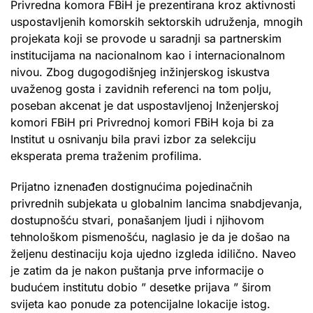
Privredna komora FBiH je prezentirana kroz aktivnosti
uspostavljenih komorskih sektorskih udruženja, mnogih
projekata koji se provode u saradnji sa partnerskim
institucijama na nacionalnom kao i internacionalnom
nivou. Zbog dugogodišnjeg inžinjerskog iskustva
uvaženog gosta i zavidnih referenci na tom polju,
poseban akcenat je dat uspostavljenoj Inženjerskoj
komori FBiH pri Privrednoj komori FBiH koja bi za
Institut u osnivanju bila pravi izbor za selekciju
eksperata prema traženim profilima.
Prijatno iznenađen dostignućima pojedinačnih
privrednih subjekata u globalnim lancima snabdjevanja,
dostupnošću stvari, ponašanjem ljudi i njihovom
tehnološkom pismenošću, naglasio je da je došao na
željenu destinaciju koja ujedno izgleda idilično. Naveo
je zatim da je nakon puštanja prve informacije o
budućem institutu dobio ” desetke prijava ” širom
svijeta kao ponude za potencijalne lokacije istog.