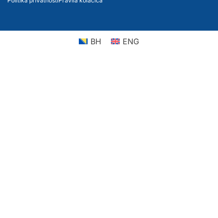
Politika privatnosti
Pravila kolačića
BH
ENG