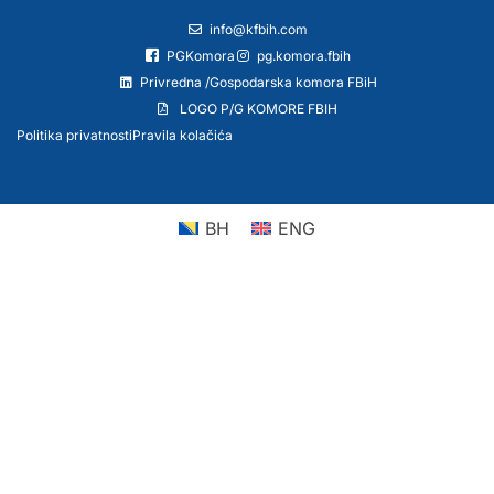
info@kfbih.com
PGKomora
pg.komora.fbih
Privredna /Gospodarska komora FBiH
LOGO P/G KOMORE FBIH
Politika privatnosti
Pravila kolačića
BH
ENG