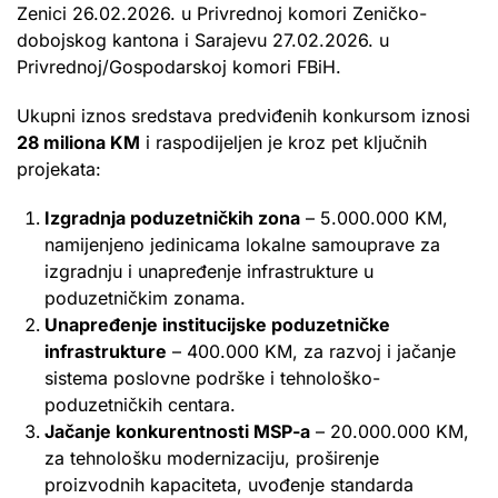
Zenici 26.02.2026. u Privrednoj komori Zeničko-
dobojskog kantona i Sarajevu 27.02.2026. u
Privrednoj/Gospodarskoj komori FBiH.
Ukupni iznos sredstava predviđenih konkursom iznosi
28 miliona KM
i raspodijeljen je kroz pet ključnih
projekata:
Izgradnja poduzetničkih zona
– 5.000.000 KM,
namijenjeno jedinicama lokalne samouprave za
izgradnju i unapređenje infrastrukture u
poduzetničkim zonama.
Unapređenje institucijske poduzetničke
infrastrukture
– 400.000 KM, za razvoj i jačanje
sistema poslovne podrške i tehnološko-
poduzetničkih centara.
Jačanje konkurentnosti MSP-a
– 20.000.000 KM,
za tehnološku modernizaciju, proširenje
proizvodnih kapaciteta, uvođenje standarda