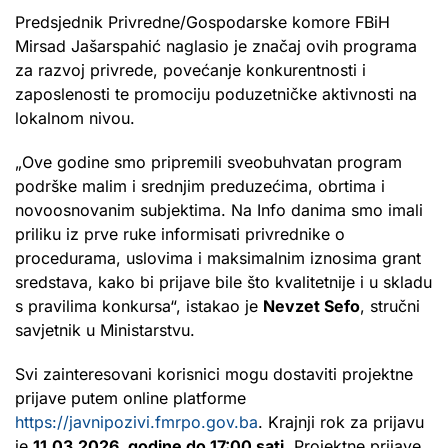
Predsjednik Privredne/Gospodarske komore FBiH
Mirsad Jašarspahić naglasio je značaj ovih programa
za razvoj privrede, povećanje konkurentnosti i
zaposlenosti te promociju poduzetničke aktivnosti na
lokalnom nivou.
„Ove godine smo pripremili sveobuhvatan program
podrške malim i srednjim preduzećima, obrtima i
novoosnovanim subjektima. Na Info danima smo imali
priliku iz prve ruke informisati privrednike o
procedurama, uslovima i maksimalnim iznosima grant
sredstava, kako bi prijave bile što kvalitetnije i u skladu
s pravilima konkursa“, istakao je
Nevzet Sefo
, stručni
savjetnik u Ministarstvu.
Svi zainteresovani korisnici mogu dostaviti projektne
prijave putem online platforme
https://javnipozivi.fmrpo.gov.ba
. Krajnji rok za prijavu
je
11.03.2026. godine do 17:00 sati
. Projektne prijave