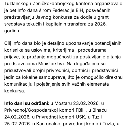
Tuzlanskog i Zeničko-dobojskog kantona organizovalo
je pet Info dana širom Federacije BiH, posvećenih
predstavljanju Javnog konkursa za dodjelu grant
sredstava tekućih i kapitalnih transfera za 2026.
godinu.
Cilj Info dana bio je detaljno upoznavanje potencijalnih
korisnika sa uslovima, kriterijima i procedurama
prijave, te pružanje mogućnosti za postavljanje pitanja
predstavnicima Ministarstva. Na događajima su
prisustvovali brojni privrednici, obrtnici i predstavnici
jedinica lokalne samouprave, što je omogućilo direktnu
komunikaciju i pojašnjenje svih važnih elemenata
konkursa.
Info dani su održani:
u Mostaru 23.02.2026. u
Privrednoj/Gospodarskoj komori FBiH, u Bihaću
24.02.2026. u Privrednoj komori USK, u Tuzli
25.02.2026. u Kantonalnoj privrednoj komori Tuzla, u