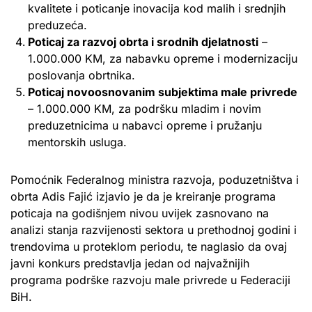
kvalitete i poticanje inovacija kod malih i srednjih
preduzeća.
Poticaj za razvoj obrta i srodnih djelatnosti
–
1.000.000 KM, za nabavku opreme i modernizaciju
poslovanja obrtnika.
Poticaj novoosnovanim subjektima male privrede
– 1.000.000 KM, za podršku mladim i novim
preduzetnicima u nabavci opreme i pružanju
mentorskih usluga.
Pomoćnik Federalnog ministra razvoja, poduzetništva i
obrta Adis Fajić izjavio je da je kreiranje programa
poticaja na godišnjem nivou uvijek zasnovano na
analizi stanja razvijenosti sektora u prethodnoj godini i
trendovima u proteklom periodu, te naglasio da ovaj
javni konkurs predstavlja jedan od najvažnijih
programa podrške razvoju male privrede u Federaciji
BiH.