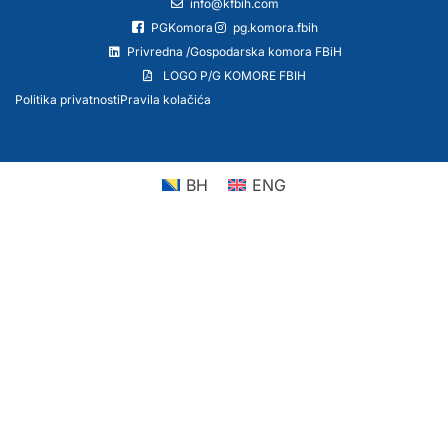
info@kfbih.com
PGKomora
pg.komora.fbih
Privredna /Gospodarska komora FBiH
LOGO P/G KOMORE FBIH
Politika privatnosti
Pravila kolačića
BH
ENG