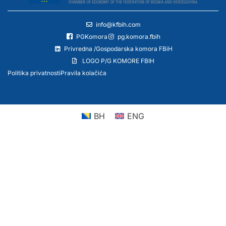
info@kfbih.com
PGKomora
pg.komora.fbih
Privredna /Gospodarska komora FBiH
LOGO P/G KOMORE FBIH
Politika privatnosti
Pravila kolačića
BH
ENG