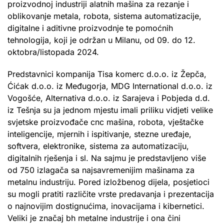
proizvodnoj industriji alatnih mašina za rezanje i
oblikovanje metala, robota, sistema automatizacije,
digitalne i aditivne proizvodnje te pomoćnih
tehnologija, koji je održan u Milanu, od 09. do 12.
oktobra/listopada 2024.
Predstavnici kompanija Tisa komerc d.o.o. iz Žepča,
Ćićak d.o.o. iz Međugorja, MDG International d.o.o. iz
Vogošće, Alternativa d.o.o. iz Sarajeva i Pobjeda d.d.
iz Tešnja su ja jednom mjestu imali priliku vidjeti velike
svjetske proizvođače cnc mašina, robota, vještačke
inteligencije, mjernih i ispitivanje, stezne uređaje,
softvera, elektronike, sistema za automatizaciju,
digitalnih rješenja i sl. Na sajmu je predstavljeno više
od 750 izlagača sa najsavremenijim mašinama za
metalnu industriju. Pored izložbenog dijela, posjetioci
su mogli pratiti različite vrste predavanja i prezentacija
o najnovijim dostignućima, inovacijama i kibernetici.
Veliki je značaj bh metalne industrije i ona čini