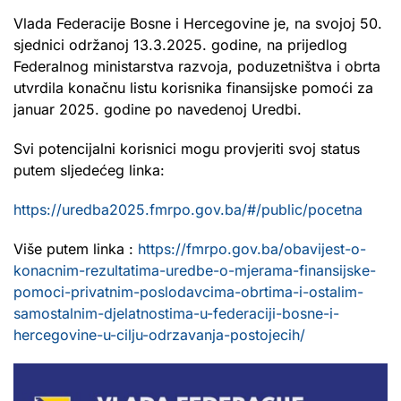
Vlada Federacije Bosne i Hercegovine je, na svojoj 50.
sjednici održanoj 13.3.2025. godine, na prijedlog
Federalnog ministarstva razvoja, poduzetništva i obrta
utvrdila konačnu listu korisnika finansijske pomoći za
januar 2025. godine po navedenoj Uredbi.
Svi potencijalni korisnici mogu provjeriti svoj status
putem sljedećeg linka:
https://uredba2025.fmrpo.gov.ba/#/public/pocetna
Više putem linka :
https://fmrpo.gov.ba/obavijest-o-
konacnim-rezultatima-uredbe-o-mjerama-finansijske-
pomoci-privatnim-poslodavcima-obrtima-i-ostalim-
samostalnim-djelatnostima-u-federaciji-bosne-i-
hercegovine-u-cilju-odrzavanja-postojecih/