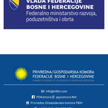
info@kfbih.com
PGKomora
pg.komora.fbih
Privredna /Gospodarska komora FBiH