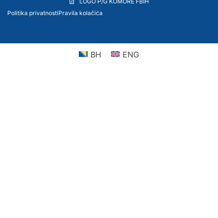
LOGO P/G KOMORE FBIH
Politika privatnosti
Pravila kolačića
BH
ENG