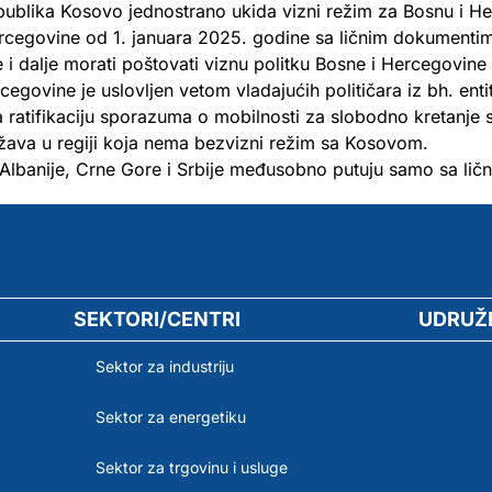
ublika Kosovo jednostrano ukida vizni režim za Bosnu i Her
rcegovine od 1. januara 2025. godine sa ličnim dokumenti
 i dalje morati poštovati viznu politku Bosne i Hercegovin
cegovine je uslovljen vetom vladajućih političara iz bh. enti
 ratifikaciju sporazuma o mobilnosti za slobodno kretanje 
ržava u regiji koja nema bezvizni režim sa Kosovom.
 Albanije, Crne Gore i Srbije međusobno putuju samo sa lič
SEKTORI/CENTRI
UDRUŽ
Sektor za industriju
Sektor za energetiku
Sektor za trgovinu i usluge