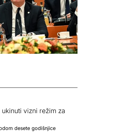
ukinuti vizni režim za
vodom desete godišnjice