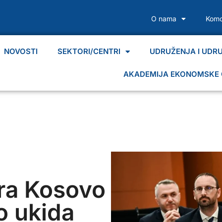
O nama
Komo
NOVOSTI
SEKTORI/CENTRI
UDRUŽENJA I UDR
AKADEMIJA EKONOMSKE 
ara Kosovo
o ukida