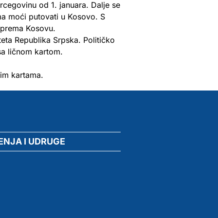
cegovinu od 1. januara. Dalje se
ma moći putovati u Kosovo. S
e prema Kosovu.
teta Republika Srpska. Političko
sa ličnom kartom.
nim kartama.
ENJA I UDRUGE