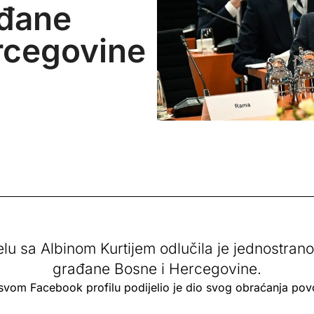
ađane
rcegovine
u sa Albinom Kurtijem odlučila je jednostrano 
građane Bosne i Hercegovine.
a svom Facebook profilu podijelio je dio svog obraćanja po