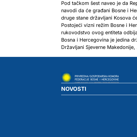
Pod tačkom šest naveo je da Rep
navodi da će građani Bosne i He
druge stane državljani Kosova će
Postojeći vizni režim Bosne i Her
rukovodstvo ovog entiteta odbija
Bosna i Hercegovina je jedina d
Državljani Sjeverne Makedonije,
NOVOSTI