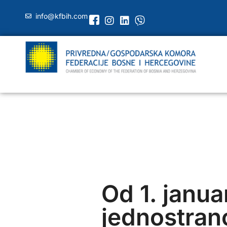
info@kfbih.com
Od 1. janu
jednostran