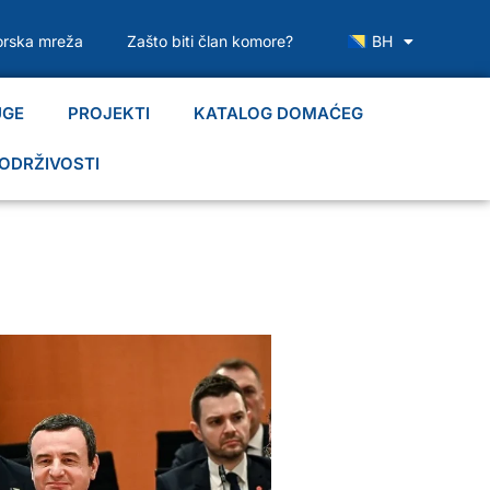
rska mreža
Zašto biti član komore?
BH
UGE
PROJEKTI
KATALOG DOMAĆEG
ODRŽIVOSTI