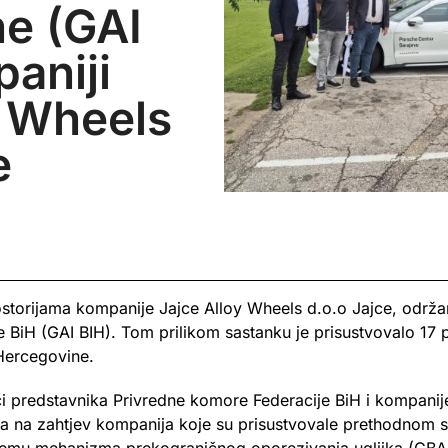
e (GAI
aniji
y Wheels
e
storijama kompanije Jajce Alloy Wheels d.o.o Jajce, održan
e BiH (GAI BIH). Tom prilikom sastanku je prisustvovalo 17 
Hercegovine.
či predstavnika Privredne komore Federacije BiH i kompani
, a na zahtjev kompanija koje su prisustvovale prethodnom 