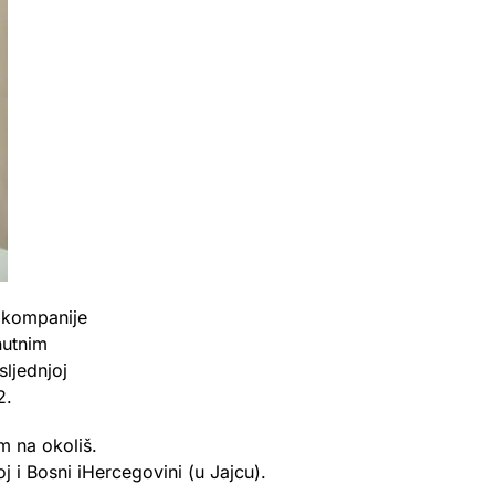
u kompanije
nutnim
sljednjoj
2.
m na okoliš.
j i Bosni iHercegovini (u Jajcu).