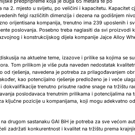
 hemijske predpripreme koja je duga 65 metara te po
 na 2. mjesto u svijetu, po veličini i kapacitetu. Kapacitet 
denih felgi različitih dimenzija i dezena na godišnjem niv
zno orijentisana kompanija, trenutno ima 239 uposlenih i s
ente poslovanja. Posebno treba naglasiti da svi proizvodi k
azvojnog i konstrukcijskog dijela kompanije Jajce Alloy Whe
iskusija na aktuelne teme, izazove i prilike sa kojima se s
ora. Tom prilikom je više puta naveden nedostatak kvalitet
dno od rješenja, navedena je potreba za prilagođavanjem o
akođer, kao potencijalno rješenje predloženo je i veće ulag
 i dokvalifikacije trenutno prisutne radne snage na tržištu 
avanja poslodavaca trenutnim prilikama i potencijalima na t
 za ključne pozicije u kompanijama, koji mogu adekvatno od
i na drugom sastanaku GAI BiH je potreba za sve većom au
li zadržati konkurentnost i kvalitet na tržištu prema krajn