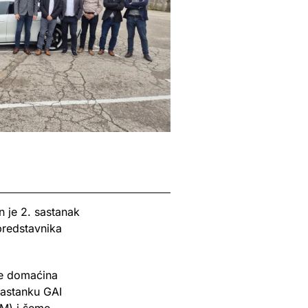
 je 2. sastanak
predstavnika
je domaćina
sastanku GAI