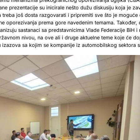
a temu mehanizma prekograničnog oporezivanja ugljika (CB
ne prezentacije su inicirale nešto dužu diskusiju koja je za
reba još dosta razgovarati i pripremiti sve što je moguće
ne oporezivanja prema gore navedenim temama. Također,
nizuju sastanaci sa predstavnicima Vlade Federacije BiH i 
ržavnom nivou, na ove ali i druge aktuelne teme koje će dop
ju izazova sa kojim se kompanije iz automobilskog sektora 