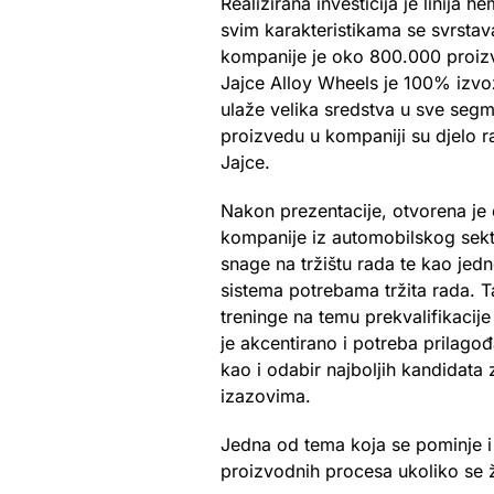
Realizirana investicija je linija
svim karakteristikama se svrstava
kompanije je oko 800.000 proizve
Jajce Alloy Wheels je 100% izvo
ulaže velika sredstva u sve segm
proizvedu u kompaniji su djelo r
Jajce.
Nakon prezentacije, otvorena je d
kompanije iz automobilskog sekt
snage na tržištu rada te kao je
sistema potrebama tržita rada. T
treninge na temu prekvalifikacije
je akcentirano i potreba prilagođ
kao i odabir najboljih kandidata
izazovima.
Jedna od tema koja se pominje 
proizvodnih procesa ukoliko se že