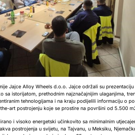
je Jajce Alloy Wheels d.o.o. Jajce održali su prezentacij
o sa istorijatom, prethodnim najznačajnijim ulaganjima, tre
iranim tehnologijama i na kraju podijelili informaciju o po
-of-the-art postrojenju koje se prostire na površini od 5.500 m
irano i visoko energetski učinkovito sa minimalnim utjecaje
akva postrojenja u svijetu, na Tajvanu, u Meksiku, Njemačko