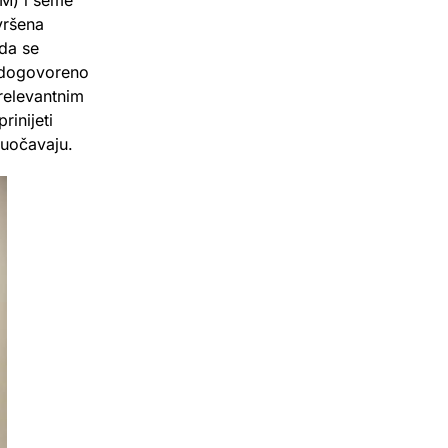
AM) i šeme
vršena
 da se
 dogovoreno
relevantnim
rinijeti
suočavaju.