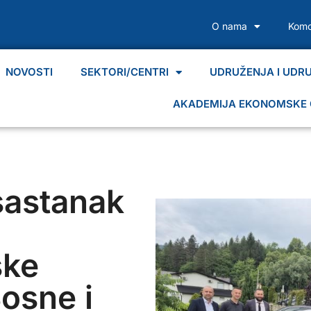
O nama
Komo
NOVOSTI
SEKTORI/CENTRI
UDRUŽENJA I UDR
AKADEMIJA EKONOMSKE 
sastanak
ske
Bosne i