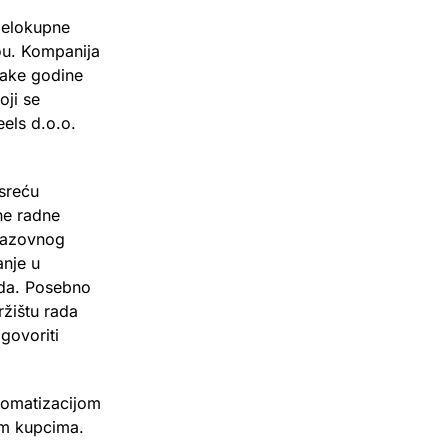
cjelokupne
ou. Kompanija
vake godine
oji se
els d.o.o.
usreću
ne radne
brazovnog
anje u
rada. Posebno
ržištu rada
govoriti
tomatizacijom
jim kupcima.