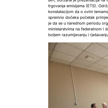
BiH, održana je prezentacija n
trgovanja emisijama (ETS). Održa
konstatacijom da o ovim temama t
spremno dočeka početak primje
je da se u narednom periodu orga
ministarstvima na federalnom i d
boljem razumijevanju i rješavan