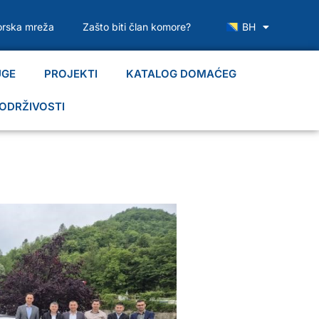
rska mreža
Zašto biti član komore?
BH
UGE
PROJEKTI
KATALOG DOMAĆEG
ODRŽIVOSTI