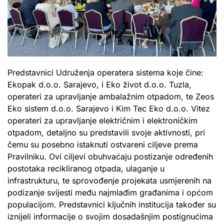
Predstavnici Udruženja operatera sistema koje čine:
Ekopak d.o.o. Sarajevo, i Eko život d.o.o. Tuzla,
operateri za upravljanje ambalažnim otpadom, te Zeos
Eko sistem d.o.o. Sarajevo i Kim Tec Eko d.o.o. Vitez
operateri za upravljanje električnim i elektroničkim
otpadom, detaljno su predstavili svoje aktivnosti, pri
čemu su posebno istaknuti ostvareni ciljeve prema
Pravilniku. Ovi ciljevi obuhvaćaju postizanje određenih
postotaka recikliranog otpada, ulaganje u
infrastrukturu, te sprovođenje projekata usmjerenih na
podizanje svijesti među najmlađim građanima i općom
populacijom. Predstavnici ključnih institucija također su
iznijeli informacije o svojim dosadašnjim postignućima