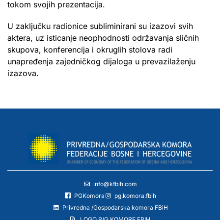
tokom svojih prezentacija.
U zaključku radionice subliminirani su izazovi svih
aktera, uz isticanje neophodnosti održavanja sličnih
skupova, konferencija i okruglih stolova radi
unapređenja zajedničkog dijaloga u prevazilaženju
izazova.
info@kfbih.com
PGKomora
pg.komora.fbih
Privredna /Gospodarska komora FBiH
LOGO P/G KOMORE FBIH