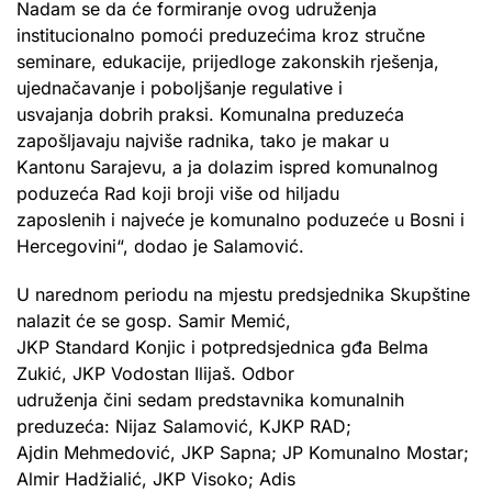
Nadam se da će formiranje ovog udruženja
institucionalno pomoći preduzećima kroz stručne
seminare, edukacije, prijedloge zakonskih rješenja,
ujednačavanje i poboljšanje regulative i
usvajanja dobrih praksi. Komunalna preduzeća
zapošljavaju najviše radnika, tako je makar u
Kantonu Sarajevu, a ja dolazim ispred komunalnog
poduzeća Rad koji broji više od hiljadu
zaposlenih i najveće je komunalno poduzeće u Bosni i
Hercegovini“, dodao je Salamović.
U narednom periodu na mjestu predsjednika Skupštine
nalazit će se gosp. Samir Memić,
JKP Standard Konjic i potpredsjednica gđa Belma
Zukić, JKP Vodostan Ilijaš. Odbor
udruženja čini sedam predstavnika komunalnih
preduzeća: Nijaz Salamović, KJKP RAD;
Ajdin Mehmedović, JKP Sapna; JP Komunalno Mostar;
Almir Hadžialić, JKP Visoko; Adis