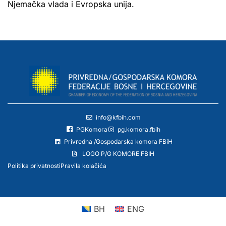
Njemačka vlada i Evropska unija.
info@kfbih.com
PGKomora
pg.komora.fbih
Privredna /Gospodarska komora FBiH
LOGO P/G KOMORE FBIH
Politika privatnosti
Pravila kolačića
BH
ENG