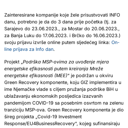
Zainteresirane kompanije koje žele prisustvovati INFO
danu, potrebno je da do 3 dana prije početka (tj. za
Sarajevo do 23.06.2023., za Mostar do 20.06.2023.,
za Banja Luku do 17.06.2023. i Brčko do 16.06.2023.)
svoju prijavu izvrše online putem sljedećeg linka:
On-
line prijava za Info dan
.
Projekt „
Podrška MSP-ovima za uvođenje mjera
energetske efikasnosti putem kreiranja Mreže
energetske efikasnosti (MEE)
“ je podržan u okviru
Green Recovery komponente, koju GIZ implementira u
ime Njemačke vlade s ciljem pružanja podrške BiH u
ublažavanju ekonomskih posljedica izazvanih
pandemijom COVID-19 sa posebnim osvrtom na zelenu
tranziciju MSP-ova. Green Recovery komponenta je dio
šireg projekta „Covid-19 Investment
Response/EU4BusinessRecovery“, kojeg sufinansiraju