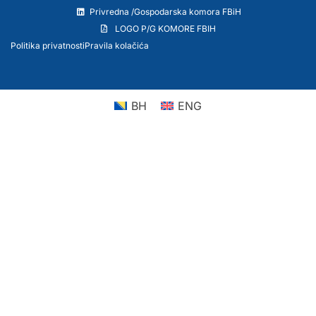
Privredna /Gospodarska komora FBiH
LOGO P/G KOMORE FBIH
Politika privatnosti
Pravila kolačića
BH
ENG