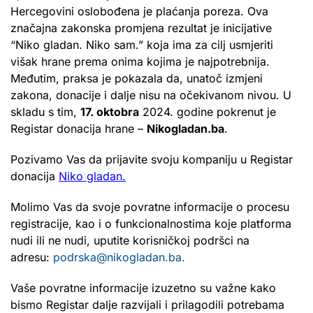
Hercegovini oslobođena je plaćanja poreza. Ova
značajna zakonska promjena rezultat je inicijative
“Niko gladan. Niko sam.” koja ima za cilj usmjeriti
višak hrane prema onima kojima je najpotrebnija.
Međutim, praksa je pokazala da, unatoč izmjeni
zakona, donacije i dalje nisu na očekivanom nivou. U
skladu s tim,
17. oktobra
2024. godine pokrenut je
Registar donacija hrane –
Nikogladan.ba
.
Pozivamo Vas da prijavite svoju kompaniju u Registar
donacija
Niko gladan.
Molimo Vas da svoje povratne informacije o procesu
registracije, kao i o funkcionalnostima koje platforma
nudi ili ne nudi, uputite korisničkoj podršci na
adresu:
podrska@nikogladan.ba.
Vaše povratne informacije izuzetno su važne kako
bismo Registar dalje razvijali i prilagodili potrebama