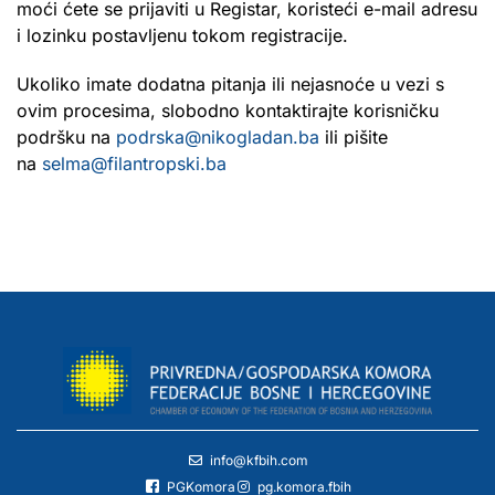
moći ćete se prijaviti u Registar, koristeći e-mail adresu
i lozinku postavljenu tokom registracije.
Ukoliko imate dodatna pitanja ili nejasnoće u vezi s
ovim procesima, slobodno kontaktirajte korisničku
podršku na
podrska@nikogladan.ba
ili pišite
na
selma@filantropski.ba
info@kfbih.com
PGKomora
pg.komora.fbih