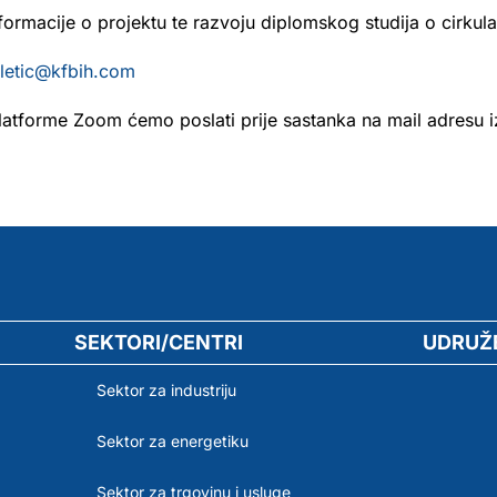
formacije o projektu te razvoju diplomskog studija o cirkula
iletic@kfbih.com
latforme Zoom ćemo poslati prije sastanka na mail adresu iz
SEKTORI/CENTRI
UDRUŽ
Sektor za industriju
Sektor za energetiku
Sektor za trgovinu i usluge