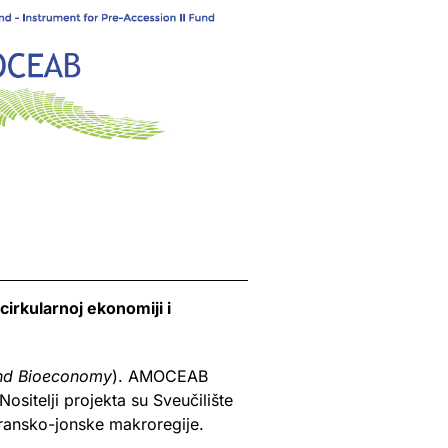
irkularnoj ekonomiji i
and Bioeconomy
). AMOCEAB
ositelji projekta su Sveučilište
dransko-jonske makroregije.