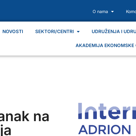
O nama
Komo
NOVOSTI
SEKTORI/CENTRI
UDRUŽENJA I UDR
AKADEMIJA EKONOMSKE 
tanak na
ja