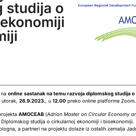
 studija o
 ekonomiji
iji
s na
online
sastanak na temu razvoja diplomskog studija o c
u utorak,
26.9.2023.
, u
12.00
preko online platforme Zoom.
projekta
AMOCEAB
(
Adrion Master on Circular Economy 
m Diplomskog studija o cirkularnoj ekonomiji i bioekonomiji. N
ologna, a partneri na projektu dolaze iz ostalih zemalja Ja