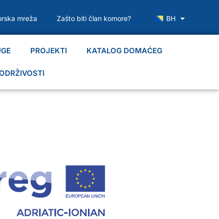
rska mreža
Zašto biti član komore?
BH
UGE
PROJEKTI
KATALOG DOMAĆEG
ODRŽIVOSTI