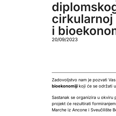
diplomskog
cirkularnoj
i bioekonom
20/09/2023
Zadovoljstvo nam je pozvati Va
bioekonomiji
koji će se održati 
Sastanak se organizira u okviru 
projekt će rezultirati formiranje
Marche iz Ancone i Sveučilište B