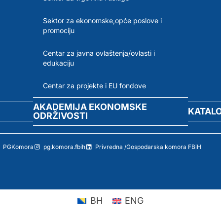
Sektor za ekonomske,opće poslove i
promociju
Centar za javna ovlaštenja/ovlasti i
edukaciju
Centar za projekte i EU fondove
AKADEMIJA EKONOMSKE
KATAL
ODRŽIVOSTI
PGKomora
pg.komora.fbih
Privredna /Gospodarska komora FBiH
BH
ENG