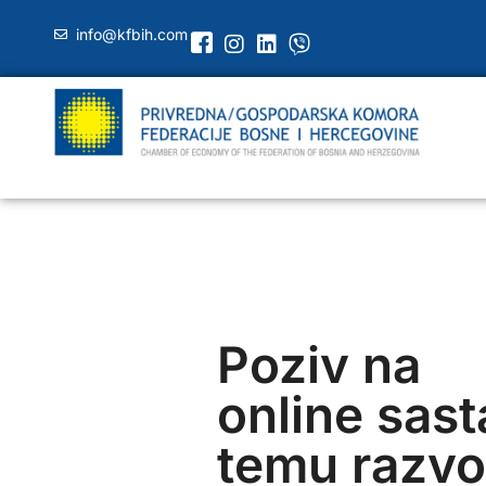
info@kfbih.com
Poziv na
online sas
temu razvo