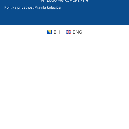
LOGO P/G KOMORE FBIH
Politika privatnosti
Pravila kolačića
BH
ENG