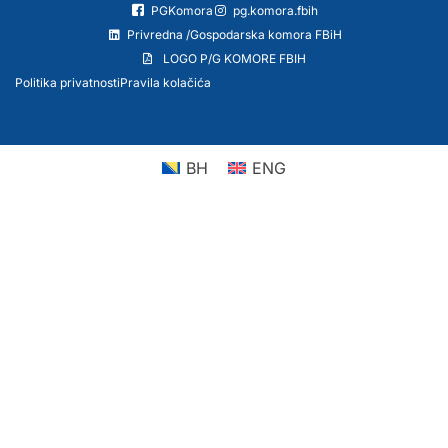
PGKomora
pg.komora.fbih
Privredna /Gospodarska komora FBiH
LOGO P/G KOMORE FBIH
Politika privatnosti
Pravila kolačića
BH
ENG