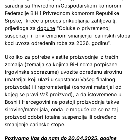
saradnji sa Privrednom/Gospodarskom komorom
Federacije BiH i Privrednom komorom Republike
Srpske, kreće u proces prikupljanja zahtjeva tj.
prijedloga za
dopune
“Odluke o privremenoj
suspenziji i privremenom smanjenju carinskih stopa
kod uvoza određenih roba za 2026. godinu“.
Ukoliko za potrebe vlastite proizvodnje iz trećih
zemalja (zemalja sa kojima BiH nema potpisane
trgovinske sporazume) uvozite određenu sirovinu
(materijal koji ulazi u supstancu Vašeg finalnog
proizvoda) ili repromaterijal (osnovni materijal od
kojeg se pravi Vaš proizvod), a da istovremeno u
Bosni i Hercegovini ne postoji proizvodnja takve
sirovine/materijala, onda je moguće da se na taj
proizvod odobri totalna suspenzija ili određeno
smanjenje carinske stope.
Pozivamo Vas da nam do 20.04.2025. godine