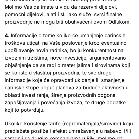
Molimo Vas da imate u vidu da rezervni dijelovi,
pomoćni dijelovi, alati i sl. iako služe svrsi finalne
proizvodnje ne mogu biti obuhvaćeni ovom Odlukom.
4.
Informacije o tome koliko će umanjenje carinskih
troškova uticati na Vaše poslovanje kroz eventualno
upošljavanje novih radnika, bolju konkurentnost na
izvoznim tržištima, nove investicije, argumentovano
objašnjenje da se radi o materijalima i sirovinama koji
se koriste u vlastitoj proizvodnji, te sve druge
informacije koje će opravdati ukidanje ili smanjenje
carinske stope poput planova za buduće aktivnosti u
oblasti investiranja, širenje proizvodnih pogona,
zapošljavanja i povećanja izvoza, te druge podatke
koji to potvrđuju.
Ukoliko korištenje tarife (repromaterijala/sirovine) koju
predlažete postiže i efekat umrežavanja u nabavci i/ili
saradnji sa drugim kompanijama u BiH, molimo da