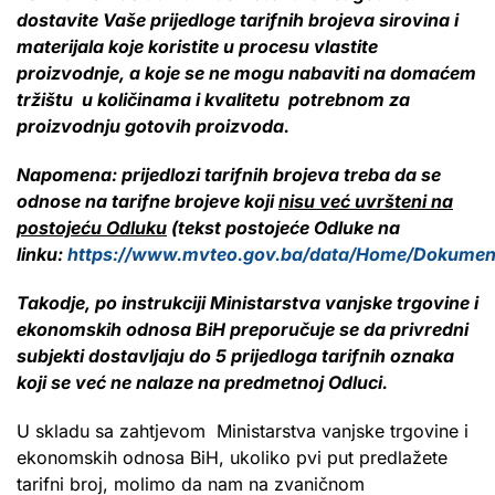
dostavite Vaše prijedloge tarifnih brojeva sirovina i
materijala koje koristite u procesu vlastite
proizvodnje, a koje se ne mogu nabaviti na domaćem
tržištu u količinama i kvalitetu potrebnom za
proizvodnju gotovih proizvoda.
Napomena: prijedlozi tarifnih brojeva treba da se
odnose na tarifne brojeve koji
nisu već uvršteni na
postojeću Odluku
(tekst postojeće Odluke na
linku:
https://www.mvteo.gov.ba/data/Home/Dokume
Takodje, po instrukciji Ministarstva vanjske trgovine i
ekonomskih odnosa BiH preporu
čuje se da privredni
subjekti dostavljaju do 5 prijedloga tarifnih oznaka
koji se već ne nalaze na predmetnoj Odluci.
U skladu sa zahtjevom Ministarstva vanjske trgovine i
ekonomskih odnosa BiH, ukoliko pvi put predlažete
tarifni broj, molimo da nam na zvaničnom