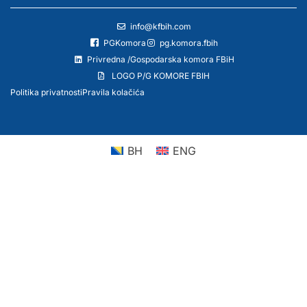
info@kfbih.com
PGKomora
pg.komora.fbih
Privredna /Gospodarska komora FBiH
LOGO P/G KOMORE FBIH
Politika privatnosti
Pravila kolačića
BH
ENG