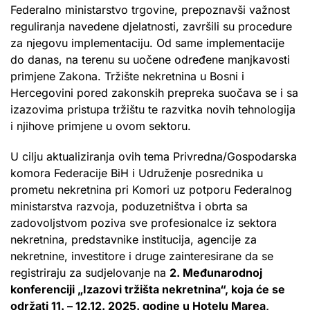
Federalno ministarstvo trgovine, prepoznavši važnost
reguliranja navedene djelatnosti, završili su procedure
za njegovu implementaciju. Od same implementacije
do danas, na terenu su uočene određene manjkavosti
primjene Zakona. Tržište nekretnina u Bosni i
Hercegovini pored zakonskih prepreka suočava se i sa
izazovima pristupa tržištu te razvitka novih tehnologija
i njihove primjene u ovom sektoru.
U cilju aktualiziranja ovih tema Privredna/Gospodarska
komora Federacije BiH i Udruženje posrednika u
prometu nekretnina pri Komori uz potporu Federalnog
ministarstva razvoja, poduzetništva i obrta sa
zadovoljstvom poziva sve profesionalce iz sektora
nekretnina, predstavnike institucija, agencije za
nekretnine, investitore i druge zainteresirane da se
registriraju za sudjelovanje na
2. Međunarodnoj
konferenciji „Izazovi tržišta nekretnina“, koja će se
održati 11. – 12.12. 2025. godine u Hotelu Marea,