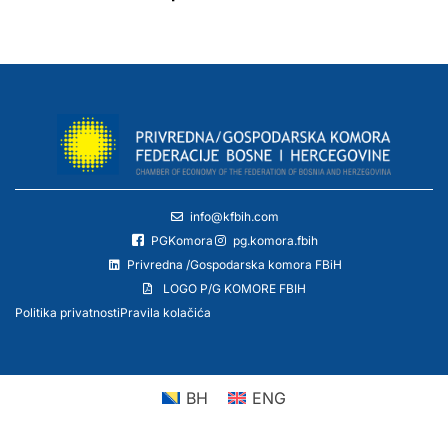
info@kfbih.com
PGKomora
pg.komora.fbih
Privredna /Gospodarska komora FBiH
LOGO P/G KOMORE FBIH
Politika privatnosti
Pravila kolačića
BH
ENG